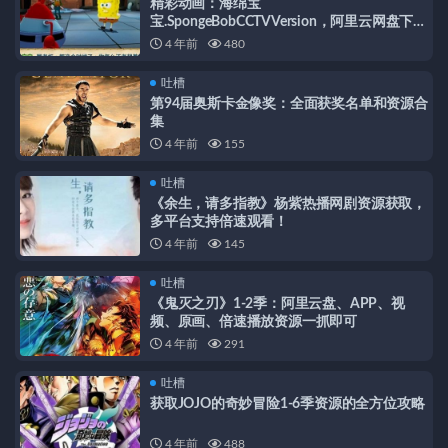
精彩动画：海绵宝
宝.SpongeBobCCTVVersion，阿里云网盘下
载，英文版本可供学习
4 年前
480
吐槽
第94届奥斯卡金像奖：全面获奖名单和资源合
集
4 年前
155
吐槽
《余生，请多指教》杨紫热播网剧资源获取，
多平台支持倍速观看！
4 年前
145
吐槽
《鬼灭之刃》1-2季：阿里云盘、APP、视
频、原画、倍速播放资源一抓即可
4 年前
291
吐槽
获取JOJO的奇妙冒险1-6季资源的全方位攻略
4 年前
488