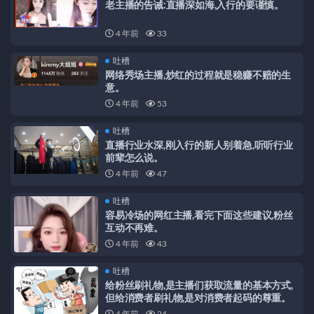
老主播的告诫:直播深如海,入行的要谨慎。
4 年前
33
吐槽
网络秀场主播,炒红的过程就是稳赚不赔的生
意。
4 年前
53
吐槽
直播行业水深,刚入行的新人别着急,听听行业
前辈怎么说。
4 年前
47
吐槽
容易冷场的网红主播,看完下面这些建议,粉丝
互动不再难。
4 年前
43
吐槽
给粉丝刷礼物,是主播们获取流量的基本方式,
但给消费者刷礼物,是对消费者起码的尊重。
4 年前
24