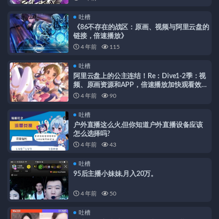
吐槽
《86不存在的战区：原画、视频与阿里云盘的
链接，倍速播放》
4 年前
115
吐槽
阿里云盘上的公主连结！Re：Dive1-2季：视
频、原画资源和APP，倍速播放加快观看效
率！
4 年前
90
吐槽
户外直播这么火,但你知道户外直播设备应该
怎么选择吗?
4 年前
43
吐槽
95后主播小妹妹,月入20万。
4 年前
50
吐槽