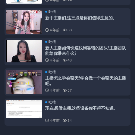
吐槽
新手主播们,这三点是你们值得注意的。
4 年前
30
吐槽
新人主播如何快速找到靠谱的团队?主播团队
能给你带来什么?
4 年前
48
吐槽
主播怎么学会聊天?学会做一个会聊天的主播
吧。
4 年前
57
吐槽
现在,想做主播,这些设备你不得不知道。
4 年前
34