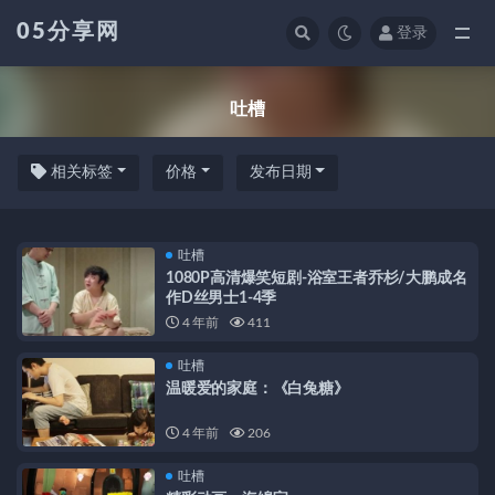
05分享网
登录
吐槽
吐槽
相关标签
价格
发布日期
吐槽
1080P高清爆笑短剧-浴室王者乔杉/大鹏成名
作D丝男士1-4季
4 年前
411
吐槽
温暖爱的家庭：《白兔糖》
4 年前
206
吐槽