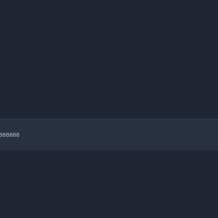
88888