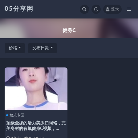
05分享网
登录
全部
健身C
价格
发布日期
娱乐专区
顶级全祼的活力美少妇阿珞，完
美身材的有氧健身C视频，
578M百度盘下载