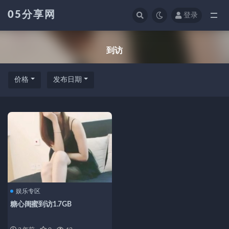
05分享网
登录
全部
到访
价格
发布日期
娱乐专区
糖心闺蜜到访1.7GB