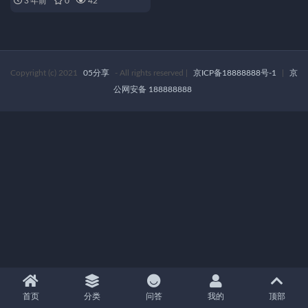
3 年前
0
42
Copyright (c) 2021
05分享
- All rights reserved
|
京ICP备18888888号-1
|
京
公网安备 188888888
首页
分类
问答
我的
顶部