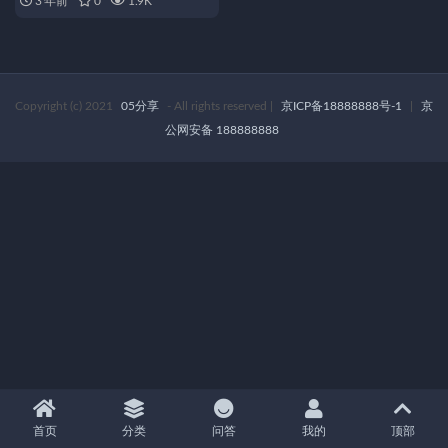
3 年前
0
1.9K
Copyright (c) 2021
05分享
- All rights reserved
|
京ICP备18888888号-1
|
京
公网安备 188888888
首页
分类
问答
我的
顶部