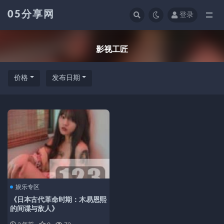
05分享网
登录
全部
影视工匠
价格
发布日期
娱乐专区
《日本古代革命时期：木易恩熙
的间谍与敌人》