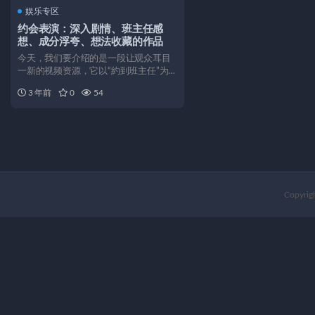
娱乐专区
约会表演：深入剧情、班主任感
想、成分浮夸、想法收藏的作品
今天，我们要介绍的是一段让观众耳目
一新的视频资源，它以“約到班主任”为
主题，带给观众一种不一...
3 年前
0
54
Copyrig