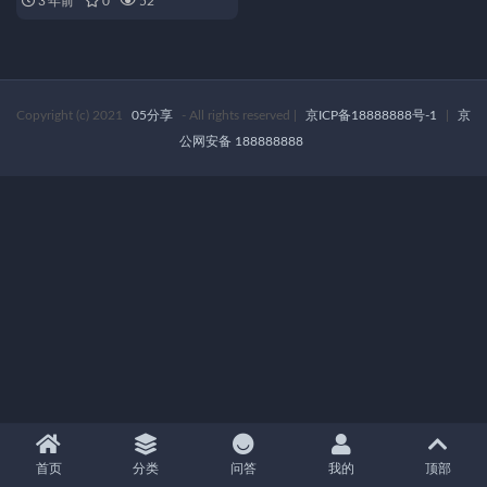
3 年前
0
52
柔妹子御姐情绪感染力剧情。
Copyright (c) 2021
05分享
- All rights reserved
|
京ICP备18888888号-1
|
京
公网安备 188888888
首页
分类
问答
我的
顶部