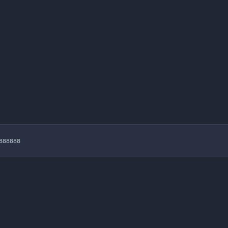
88888