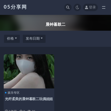
05分享网
登录
全部
晨钟暮鼓二
价格
发布日期
娱乐专区
光纤柔美的晨钟暮鼓二玩偶姐姐