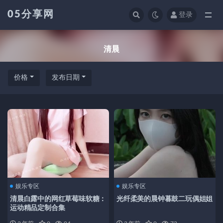
05分享网
登录
全部
清晨
价格
发布日期
娱乐专区
娱乐专区
清晨白露中的网红草莓味软糖：
光纤柔美的晨钟暮鼓二玩偶姐姐
运动精品定制合集