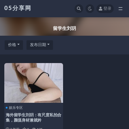
05分享网
登录
全部
留学生刘玥
价格
发布日期
娱乐专区
海外留学生刘玥：有尺度私拍合
集，颜值身材兼就妗