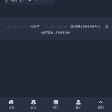
3 年前
0
135
Copyright (c) 2021
05分享
- All rights reserved
|
京ICP备18888888号-1
|
京
公网安备 188888888
首页
分类
问答
我的
顶部