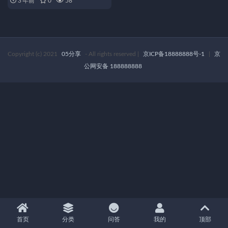
3 年前
0
58
恤、白丝质、百褶系、九妖V
Copyright (c) 2021
05分享
- All rights reserved
|
京ICP备18888888号-1
|
京
公网安备 188888888
首页
分类
问答
我的
顶部