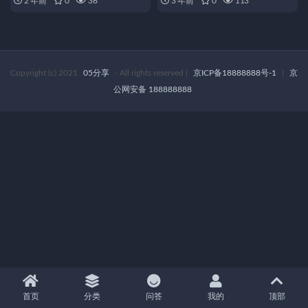
2 年前
0
36
3 年前
0
113
Copyright (c) 2021
05分享
- All rights reserved
|
京ICP备18888888号-1
|
京
公网安备 188888888
首页
分类
问答
我的
顶部