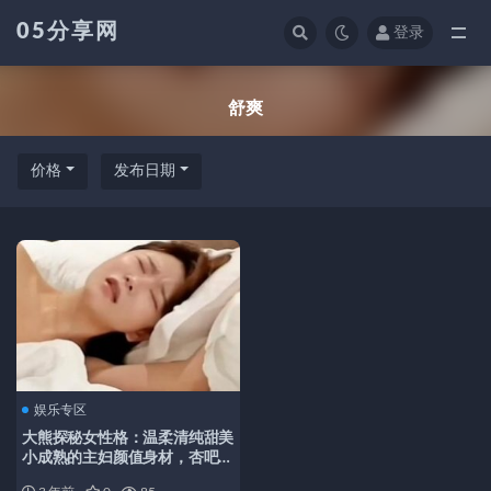
05分享网
登录
全部
舒爽
价格
发布日期
娱乐专区
大熊探秘女性格：温柔清纯甜美
小成熟的主妇颜值身材，杏吧气
质表情舒爽痛苦兴奋捉摸！