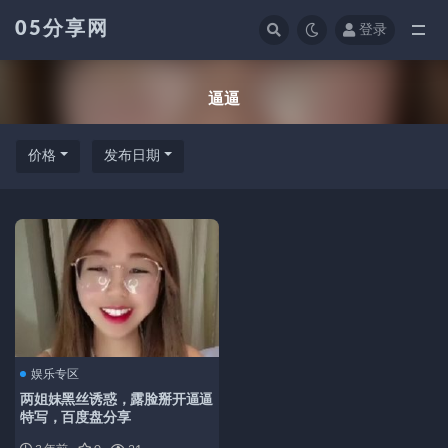
05分享网
登录
全部
逼逼
价格
发布日期
娱乐专区
两姐妹黑丝诱惑，露脸掰开逼逼
特写，百度盘分享