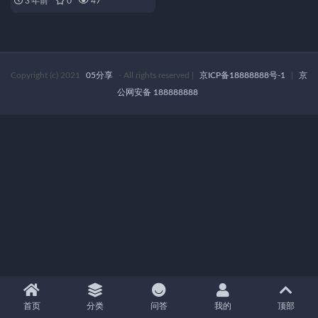
3 年前
0
47
Copyright (c) 2021
05分享
- All rights reserved
|
京ICP备18888888号-1
|
京
公网安备 188888888
首页
分类
问答
我的
顶部