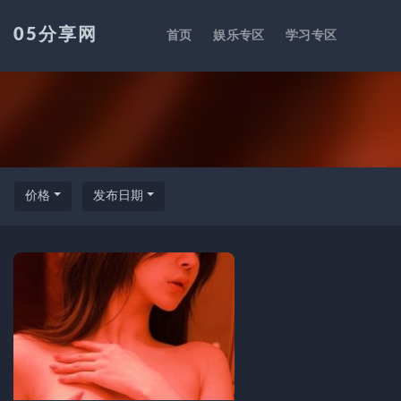
05分享网
首页
娱乐专区
学习专区
全部
价格
发布日期