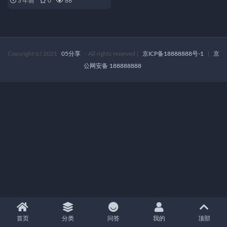
3 年前
0
86
Copyright (c) 2021
05分享
- All rights reserved
|
京ICP备18888888号-1
|
京
公网安备 188888888
首页
分类
问答
我的
顶部