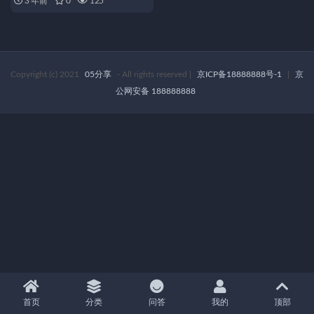
3 年前
0
125
Copyright (c) 2021
05分享
- All rights reserved
|
京ICP备18888888号-1
|
京
公网安备 188888888
首页
分类
问答
我的
顶部