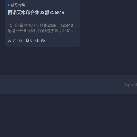
娱乐专区
雨诺无水印合集28部325MB
TS雨诺最新无水印合集28部，325MB，
这是一部备受瞩目的视频资源，让我们
一起来了解一下主...
3 年前
0
96
Copyrig