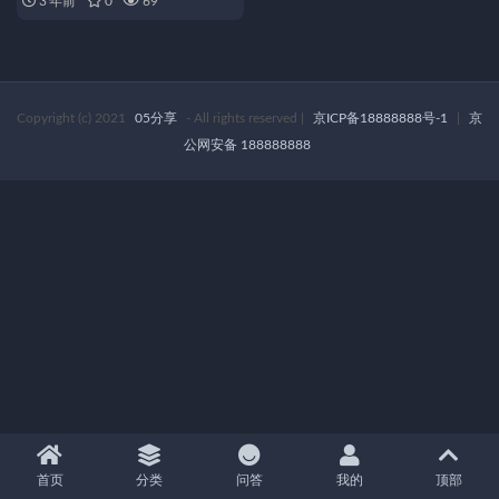
3 年前
0
69
Copyright (c) 2021
05分享
- All rights reserved
|
京ICP备18888888号-1
|
京
公网安备 188888888
首页
分类
问答
我的
顶部