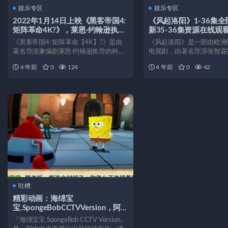
娱乐专区
娱乐专区
2022年1月14日上映《黑客帝国4:
《风起洛阳》1-36集
矩阵革命4K?》，莱恩·约翰逊执
新35-36集资源在线观
导，拉尔夫·费因斯、凯文·史派西
《黑客帝国4: 矩阵革命【4K】?》是由
《风起洛阳》是一部由欧洲
等主演，矩阵重启，不限速下载，
著名导演兼编剧莱恩·约翰逊执导的科幻
电视剧，由著名导演张智霖
AliyunDrive支持！
电影，由拉尔夫·...
家辉、黄秋生、谢娜、杨子..
4 年前
0
124
4 年前
0
42
吐槽
精彩动画：海绵宝
宝.SpongeBobCCTVVersion，阿
里云网盘下载，英文版本可供学习
「海绵宝宝.SpongeBob CCTV Version」