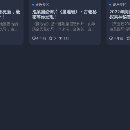
娱乐专区
娱乐专区
全部更新，最
泡菜国恐怖片《昆池岩》：古老秘
2022年
看！
密等你发现！
探索神秘
地区播出的
《昆池岩》是一部泡菜国恐怖片，由导
《黄金屋20
执导，由梁
演金秀花执导，李来沅、金善英、金秀
由美国导演
.
花、黄秀珠、朴智锡等演员...
2022年上映
4 年前
0
113
4 年前