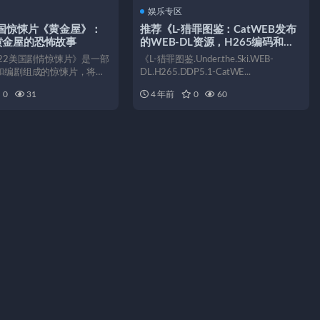
娱乐专区
美国惊悚片《黄金屋》：
推荐《L-猎罪图鉴：CatWEB发布
黄金屋的恐怖故事
的WEB-DL资源，H265编码和
DDP5.1音轨，在AliyunDrive上观
22美国剧情惊悚片》是一部
《L-猎罪图鉴.Under.the.Ski.WEB-
看》
和编剧组成的惊悚片，将于
DL.H265.DDP5.1-CatWE...
。该片...
0
31
4 年前
0
60