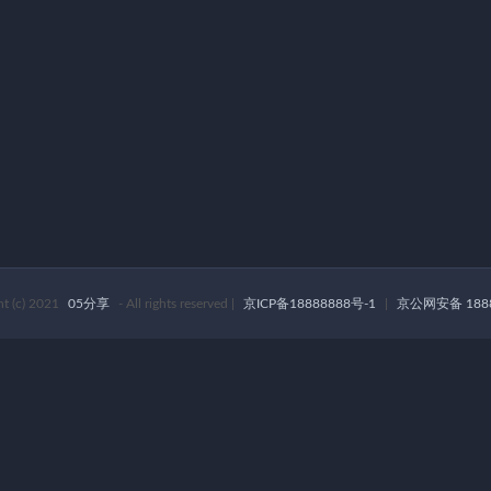
ht (c) 2021
05分享
- All rights reserved
|
京ICP备18888888号-1
|
京公网安备 1888