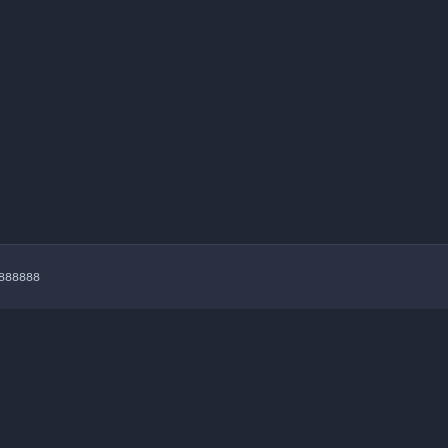
88888