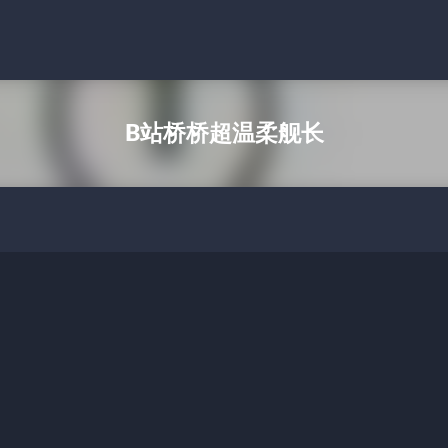
B站桥桥超温柔舰长