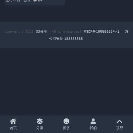
3 年前
0
69
Copyright (c) 2021
05分享
- All rights reserved
|
京ICP备18888888号-1
|
京
公网安备 188888888
首页
分类
问答
我的
顶部