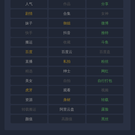
人气
作品
分享
剧情
合集
女神
妹子
御姐
微博
快手
抖音
推特
搬运
收藏
斗鱼
百度
百度云
百度盘
直播
私拍
粉丝
精选
绅士
网红
美女
自拍
自行打包
虎牙
观看
视频
资源
身材
转载
转载搬运
阿里云盘
露脸
颜值
高颜值
黑丝