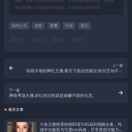
采集、发布本站内容到任何网站、书籍等各类媒体平台。如若本
站内容侵犯了原著者的合法权益，可联系我们进行处理。
业内人士
忠告
直播
行业
进入
打赏
收藏
海报
链接
上一篇
容易冷场的网红主播,看完下面这些建议,粉丝互动不再
难。
下一篇
网络秀场主播,炒红的过程就是稳赚不赔的生意。
相关文章
斗鱼主播橙香静静85套5.4G福利视频合集，性
感学生服装与可爱cos风格，尽享诱惑与魅力直