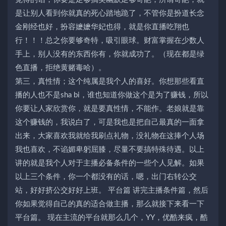
是让别人看到你就真的死心踏地跪了，不管你是扮道长念
金刚经也好，扮容嬷嬷华妃也得，就是你直播吃翔也
行！！！总之你要够奇特，吸引眼球。财富掌握在少数人
手上，别人没有的东西你有，你就成功了。（现在都是绿
色直播，拒绝黄赌毒哈）。
第三，真性情；这个纯属是我个人的喜好。你想那些看直
播的人也不是sha bi，谁也知道你做这个是为了赚钱，所以
你要让人家欣赏你，就是要真性情，不能作。老娘就是靠
这个赚钱的，我说白了，可是我也是把自己最真的一面拿
出来，大家喜欢我就给我刷点礼物，没礼物在这捧个人场
我也喜欢，不谄媚卑躬屈膝，尽量不要搞特殊待遇。以上
讲的就是我个人对于主播必备条件的一些个人见解。如果
以上三个条件，你一个都没有的话，嗯，出门右转公交
站，好好挤公交好好上班。 平台篇 讲完主播条件篇，然后
你如果觉得自己的真的适合做主播，那么就接下来看一下
平台篇。 现在主流的平台就那么几个，YY，优酷来疯，酷