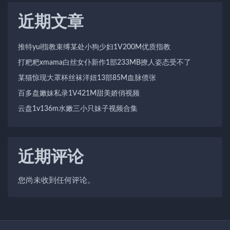
近期文章
推特yui指教束缚某处小狗少妇1V200M优质指教
打粑粑xmama白丝女仆新作1部233MB撩人姿态受不了
某猫惊现大罩杯丝袜洋妞13部85M血脉偾张
百多盘嫩妹私录1V421M甜美娇俏视频
云盘1v136m水嫩三小只妹子视频合集
近期评论
您尚未收到任何评论。