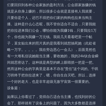
们要回归到各种公会家族的盈利方法，公会跟家族赚的钱
就是从你身上赚的，所以很多公会就是直接有人我就要，
只要你是个人，还巴不得把你们家的狗狗也拉来当狗主
播。这种是什么心态呢，我不管你适合不适合，只要我能
把你拉进来我们公会，哪怕你能为我赚1钱，只要我拉1万
个，你也能为我赚一万元钱。我前几天看着吧里一个帖
子，某女贴出来的照片真的是我看到就想抽死她（此处省
略一万字。。。。。我在旁边恶心一会儿），后面竟然也
有一大堆私信说她能当主播，要收她的，我的24k钛合金瞬
间就思密达了。这种就是典型的眯上眼睛抓一把是一把。
然而这种公会的字典里是基本不存在“责任”这个词的。千哄
万哄终于把你拉进来了，嗯，你自生自灭吧。所以，选择
一个好的老大，也是非常超级无敌宇宙第一很重要的。
设备篇：
如果以上你看过了，觉得自己适合当主播，也找到好的公
会了。那样就有了设备上的问题了。因为大多数都是选择