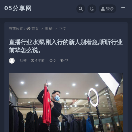
05分享网
登录
全部
当前位置：
首页
吐槽
正文
直播行业水深,刚入行的新人别着急,听听行业
前辈怎么说。
吐槽
4 年前
0
47