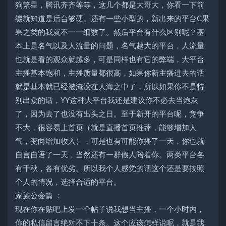
狗繁星，腾讯齐齐等等，这几个都是大哥大，你看一下前
缀就知道是后台够硬。还有一些小型的，新出来的平台C果
果之类的我就不一一细数了。然后平台有什么区别呢？基
本上是名气以及人流量的问题，名气越大的平台，人流量
也就是看的观众就越多，可是同样也有它的弊端，大平台
主播基本饱和，主播质量都很高，如果你新主播进去的话
就是基本就已经被淹没在人海之中了，所以如果你不是特
别出众的话，YY这种大平台我还是建议你不必去当炮灰
了，因为去了也没有出头之日。至于新开的平台呢，竞争
不大，很容易上首页（就是直播首页推荐，能够增加人
气，变向增加收入），可是也有可能你播了一天，你也就
自言自语了一天，当然还有一群假人陪着你。两类平台各
有千秋，各有优劣。所以我个人感觉的话这个还是要按照
个人的情况，选择合适的平台。
家族公会篇 ：
现在你在贴吧上发一个帖子说我想当主播，一个小时内，
你的私信留言绝对不下十条。这个应该怎样说呢，就是我