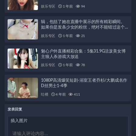
播体验
娱乐专区
1 年前
94
辑，包括了她在直播中展示的所有精彩瞬间。
如果你是发条少女的粉丝，绝对不能错过这个
福利姬的合集！快来观看她超美的COSER造型
娱乐专区
1 年前
21
和胖臀鲍露，让你看得心花怒放！（视频大小/
数量：完整合集）
魅心户外直播精彩合集：5集31.9G活泼美女博
主狼人杀游戏大放送
娱乐专区
1 年前
78
1080P高清爆笑短剧-浴室王者乔杉/大鹏成名作
D丝男士1-4季
吐槽
4 年前
411
发表回复
插入图片