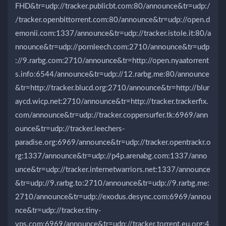
FHD&tr=udp://tracker.publicbt.com:80/announce&tr=udp:/
/tracker.openbittorrent.com:80/announce&tr=udp://open.d
emonii.com:1337/announce&tr=udp://tracker.istole.it:80/a
nnounce&tr=udp://pornleech.com:2710/announce&tr=udp
://9.rarbg.com:2710/announce&tr=http://open.nyaatorrent
s.info:6544/announce&tr=udp://12.rarbg.me:80/announce
&tr=http://tracker.blucd.org:2710/announce&tr=http://blur
aycd.wicp.net:2710/announce&tr=http://tracker.trackerfix.
com/announce&tr=udp://tracker.coppersurfer.tk:6969/ann
ounce&tr=udp://tracker.leechers-
paradise.org:6969/announce&tr=udp://tracker.opentrackr.o
rg:1337/announce&tr=udp://p4p.arenabg.com:1337/anno
unce&tr=udp://tracker.internetwarriors.net:1337/announce
&tr=udp://9.rarbg.to:2710/announce&tr=udp://9.rarbg.me:
2710/announce&tr=udp://exodus.desync.com:6969/annou
nce&tr=udp://tracker.tiny-
vps.com:6969/announce&tr=udp://tracker.torrent.eu.org:4