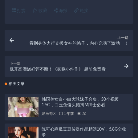
打赏
收藏
海报
链接
上一篇
看到身体力行支援女神的帖子，内心充满了激动！！
下一篇
低开高淄娆好评不断！《御赐小仵作》 超前免费看
相关文章
韩国美女白小白大球妹子合集，30个视频
1.5G，白玉兔馒头鲍抖M绅士必看
娱乐专区
1 年前
20
陈可心麻瓜豆豆传媒作品精选10V，5.8G全收
录