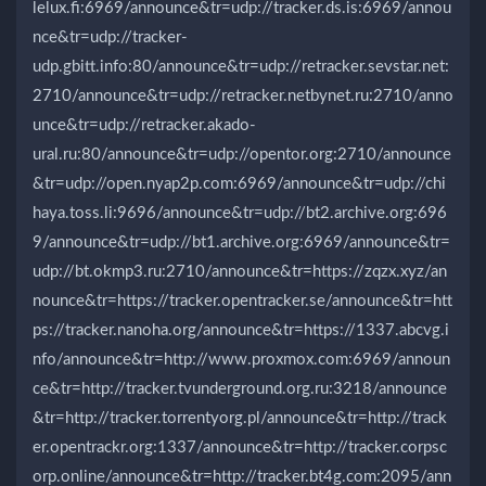
lelux.fi:6969/announce&tr=udp://tracker.ds.is:6969/annou
nce&tr=udp://tracker-
udp.gbitt.info:80/announce&tr=udp://retracker.sevstar.net:
2710/announce&tr=udp://retracker.netbynet.ru:2710/anno
unce&tr=udp://retracker.akado-
ural.ru:80/announce&tr=udp://opentor.org:2710/announce
&tr=udp://open.nyap2p.com:6969/announce&tr=udp://chi
haya.toss.li:9696/announce&tr=udp://bt2.archive.org:696
9/announce&tr=udp://bt1.archive.org:6969/announce&tr=
udp://bt.okmp3.ru:2710/announce&tr=https://zqzx.xyz/an
nounce&tr=https://tracker.opentracker.se/announce&tr=htt
ps://tracker.nanoha.org/announce&tr=https://1337.abcvg.i
nfo/announce&tr=http://www.proxmox.com:6969/announ
ce&tr=http://tracker.tvunderground.org.ru:3218/announce
&tr=http://tracker.torrentyorg.pl/announce&tr=http://track
er.opentrackr.org:1337/announce&tr=http://tracker.corpsc
orp.online/announce&tr=http://tracker.bt4g.com:2095/ann