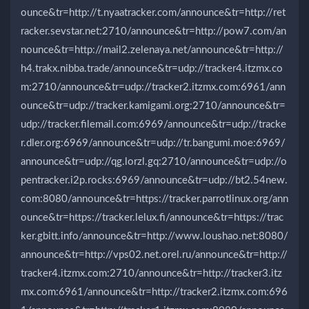
ounce&tr=http://t.nyaatracker.com/announce&tr=http://ret
racker.sevstar.net:2710/announce&tr=http://pow7.com/an
nounce&tr=http://mail2.zelenaya.net/announce&tr=http://
h4.trakx.nibba.trade/announce&tr=udp://tracker4.itzmx.co
m:2710/announce&tr=udp://tracker2.itzmx.com:6961/ann
ounce&tr=udp://tracker.kamigami.org:2710/announce&tr=
udp://tracker.filemail.com:6969/announce&tr=udp://tracke
r.dler.org:6969/announce&tr=udp://tr.bangumi.moe:6969/
announce&tr=udp://qg.lorzl.gq:2710/announce&tr=udp://o
pentracker.i2p.rocks:6969/announce&tr=udp://bt2.54new.
com:8080/announce&tr=https://tracker.parrotlinux.org/ann
ounce&tr=https://tracker.lelux.fi/announce&tr=https://trac
ker.gbitt.info/announce&tr=http://www.loushao.net:8080/
announce&tr=http://vps02.net.orel.ru/announce&tr=http://
tracker4.itzmx.com:2710/announce&tr=http://tracker3.itz
mx.com:6961/announce&tr=http://tracker2.itzmx.com:696