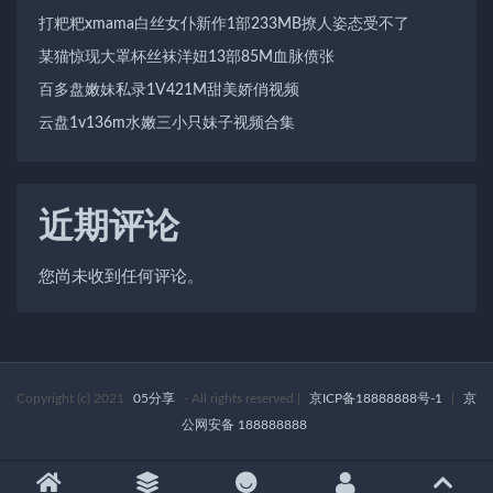
打粑粑xmama白丝女仆新作1部233MB撩人姿态受不了
某猫惊现大罩杯丝袜洋妞13部85M血脉偾张
百多盘嫩妹私录1V421M甜美娇俏视频
云盘1v136m水嫩三小只妹子视频合集
近期评论
您尚未收到任何评论。
Copyright (c) 2021
05分享
- All rights reserved
|
京ICP备18888888号-1
|
京
公网安备 188888888