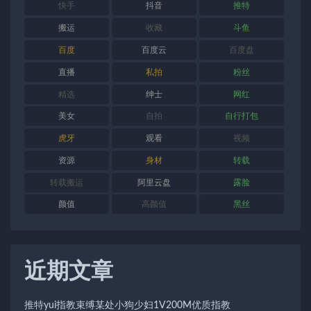
快手
抖音
推特
搬运
收藏
斗鱼
百度
百度云
百度盘
直播
私拍
粉丝
精选
绅士
网红
美女
自拍
自行打包
虎牙
观看
视频
资源
身材
转载
转载搬运
阿里云盘
露脸
颜值
高颜值
黑丝
近期文章
推特yui指教束缚某处小狗少妇1V200M优质指教