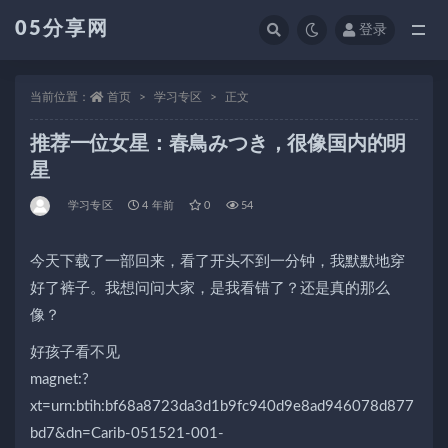
05分享网
登录
全部
当前位置：
首页
学习专区
正文
推荐一位女星：春鳥みつき，很像国内的明
星
学习专区
4 年前
0
54
今天下载了一部回来，看了开头不到一分钟，我默默地穿
好了裤子。我想问问大家，是我看错了？还是真的那么
像？
好孩子看不见
magnet:?
xt=urn:btih:bf68a8723da3d1b9fc940d9e8ad946078d877
bd7&dn=Carib-051521-001-