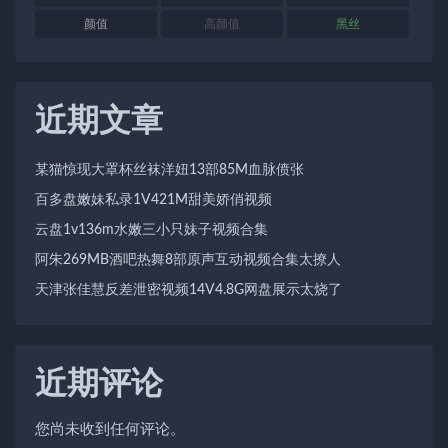
颜值
高颜值
黑丝
近期文章
某猫惊现大罩杯丝袜洋妞13部85M血脉偾张
百多盘嫩妹私录1V421M甜美娇俏视频
云盘1v136m水嫩三小只妹子视频合集
阿朱269MB酒吧热舞8部原声互动视频合集太撩人
天津张佳慧反差泄密视频14V4.8G网盘展示太烧了
近期评论
您尚未收到任何评论。