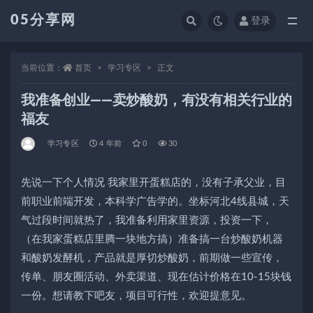
05分享网
登录
全部
当前位置：
首页
学习专区
正文
我准备创业——卖炒酸奶，有没有相关行业的
福友
学习专区
4 年前
0
30
先说一下个人情况 我家里开蛋糕店的，没有子承父业，目
前职业前端开发，本科学广告学的。坐标河北4线县城，天
气过段时间就热了，我准备利用家里资源，投资一下，
（在我家蛋糕店里腾一块地方搞）准备搞一台炒酸奶机器
和酸奶发酵机，产品就是厚切炒酸奶，前期做一些宣传，
传单、朋友圈活动、外卖渠道、现在估计价格在10-15块钱
一份。想请教下吧友，项目可行性，欢迎提意见。