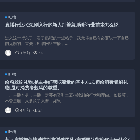
吐槽
直播行业水深,刚入行的新人别着急,听听行业前辈怎么说。
进入这一行久了，看了贴吧的一些帖子，我觉得自己有必要说一下自己
的见解的。首先，所谓网络主播，...
4 年前
48
吐槽
给粉丝刷礼物,是主播们获取流量的基本方式,但给消费者刷礼
物,是对消费者起码的尊重。
一、主播本身，主播一定要有吸引土豪持续刷的行为和理由。 如提莫，
不管是谁，只要刷了火箭，如果...
4 年前
24
吐槽
新人主播如何快速找到靠谱的团队?主播团队能给你带来什么?