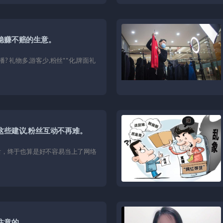
稳赚不赔的生意。
 礼物多,游客少,粉丝**化,牌面礼
这些建议,粉丝互动不再难。
后，终于也算是好不容易当上了网络
注意的。