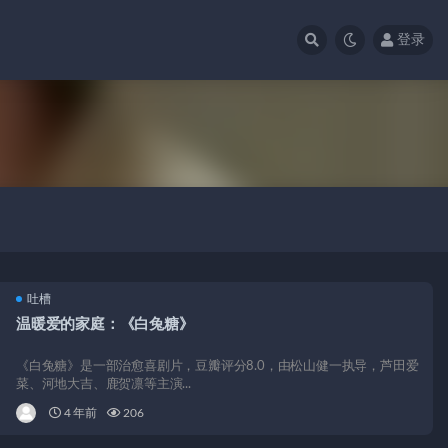
登录
吐槽
温暖爱的家庭：《白兔糖》
《白兔糖》是一部治愈喜剧片，豆瓣评分8.0，由松山健一执导，芦田爱
菜、河地大吉、鹿贺凛等主演...
4 年前
206