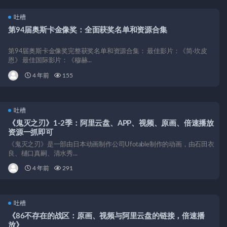
吐槽
第94届奥斯卡金像奖：全面获奖名单和资源合集
第94届奥斯卡金像奖完整获奖名单和资源合集： 最佳影片：《简·坎皮
恩》 最佳国际影片：《穆赫...
4 年前
155
吐槽
《鬼灭之刃》1-2季：阿里云盘、APP、视频、原画、倍速播放
资源一抓即可
《鬼灭之刃》是一部由日本动画制作公司Ufotable制作的动画，由石田衣
良、樋口真嗣、清水秀...
4 年前
291
吐槽
《86不存在的战区：原画、视频与阿里云盘的链接，倍速播
放》