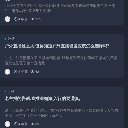
《86不存在的战区》是一部由日本漫画家及其视频游戏改编的漫画作
品。该作品于2018年10月开...
4 年前
115
吐槽
户外直播这么火,但你知道户外直播设备应该怎么选择吗?
关注户外直播很久了,从某鱼到熊猫,14年底到现在快两年了,参与的不多.
但是也见证了整个直播元...
4 年前
43
吐槽
老主播的告诫:直播深如海,入行的要谨慎。
说下大家关心的签约问题，同时有好多在其他平台不如意或者没人气的
主播，一定要明白一个问题，你在...
4 年前
33