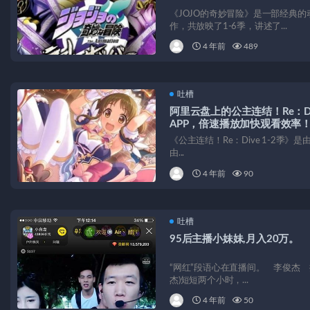
《JOJO的奇妙冒险》是一部经典
作，共放映了1-6季，讲述了...
4 年前
489
吐槽
阿里云盘上的公主连结！Re：D
APP，倍速播放加快观看效率
《公主连结！Re：Dive 1-2季》是由C
由...
4 年前
90
吐槽
95后主播小妹妹,月入20万。
“网红”段语心在直播间。 李俊杰 摄
杰)短短两个小时，...
4 年前
50