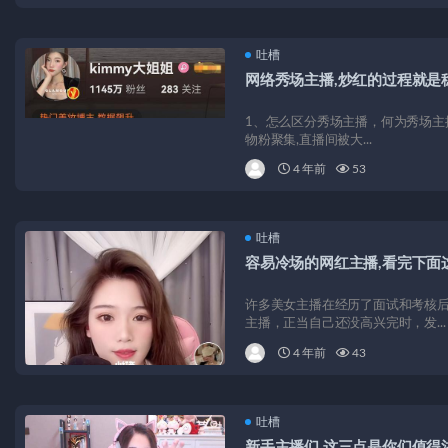
吐槽
网络秀场主播,炒红的过程就是
1、怎么区分秀场主播，何为秀场主播?
物粉聚集,直播间被大...
4 年前
53
吐槽
容易冷场的网红主播,看完下面
许多美女主播在经历了面试和考核
主播，正当自己还没高兴完时，发...
4 年前
43
吐槽
新手主播们,这三点是你们值得